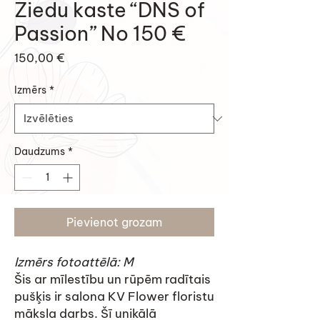
Ziedu kaste “DNS of
Passion” No 150 €
Cena
150,00 €
Izmērs
*
Daudzums
*
Pievienot grozam
Izmērs fotoattēlā: M
Šis ar mīlestību un rūpēm radītais
pušķis ir salona KV Flower floristu
māksla darbs. Šī unikālā