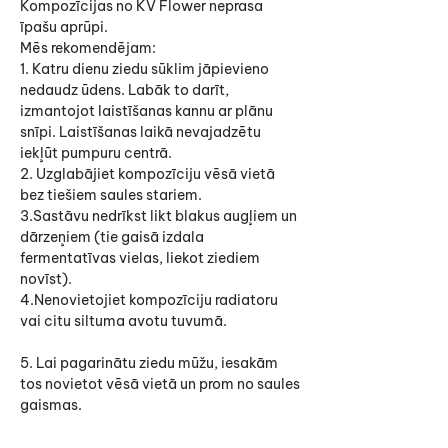
Kompozīcijas no KV Flower neprasa
īpašu aprūpi.
Mēs rekomendējam:
1. Katru dienu ziedu sūklim jāpievieno
nedaudz ūdens. Labāk to darīt,
izmantojot laistīšanas kannu ar plānu
snīpi. Laistīšanas laikā nevajadzētu
iekļūt pumpuru centrā.
2. Uzglabājiet kompozīciju vēsā vietā
bez tiešiem saules stariem.
3.Sastāvu nedrīkst likt blakus augļiem un
dārzeņiem (tie gaisā izdala
fermentatīvas vielas, liekot ziediem
novīst).
4.Nenovietojiet kompozīciju radiatoru
vai citu siltuma avotu tuvumā.
5. Lai pagarinātu ziedu mūžu, iesakām
tos novietot vēsā vietā un prom no saules
gaismas.