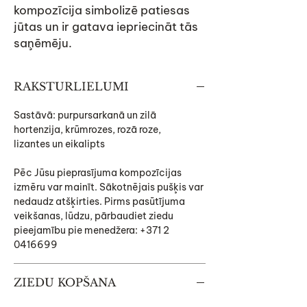
kompozīcija simbolizē patiesas
jūtas un ir gatava iepriecināt tās
saņēmēju.
RAKSTURLIELUMI
Sastāvā: purpursarkanā un zilā
hortenzija, krūmrozes, rozā roze,
lizantes un eikalipts
Pēc Jūsu pieprasījuma kompozīcijas
izmēru var mainīt. Sākotnējais pušķis var
nedaudz atšķirties. Pirms pasūtījuma
veikšanas, lūdzu, pārbaudiet ziedu
pieejamību pie menedžera: +371 2
0416699
ZIEDU KOPŠANA