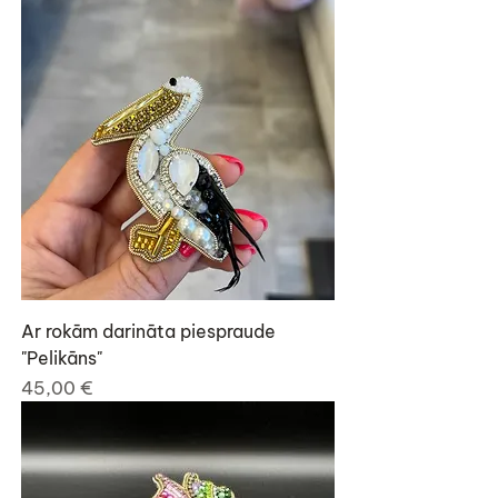
Ar rokām darināta piespraude
"Pelikāns"
Cena
45,00 €