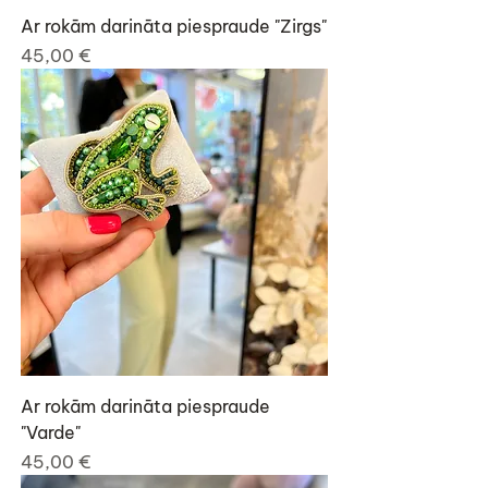
Ar rokām darināta piespraude "Zirgs"
Cena
45,00 €
Ar rokām darināta piespraude
"Varde"
Cena
45,00 €