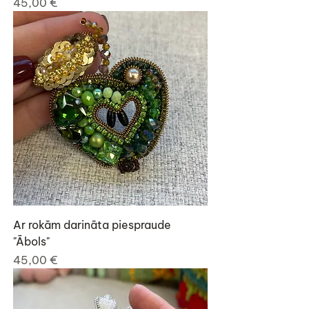
Cena
45,00 €
Ar rokām darināta piespraude
"Ābols"
Cena
45,00 €