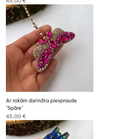
Cena
45,00 €
Ar rokām darināta piespraude
"Spāre"
Cena
45,00 €