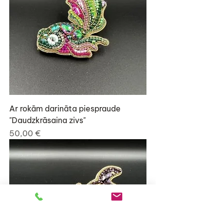
Ar rokām darināta piespraude
"Daudzkrāsaina zivs"
Cena
50,00 €