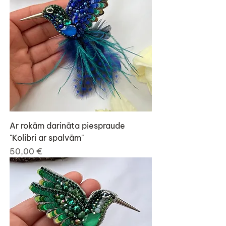
Ar rokām darināta piespraude
"Kolibri ar spalvām"
Cena
50,00 €