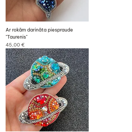
Ar rokām darināta piespraude
"Taurenis"
Cena
45,00 €