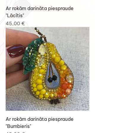
Ar rokām darināta piespraude
"Lācītis"
Cena
45,00 €
Ar rokām darināta piespraude
"Bumbieris"