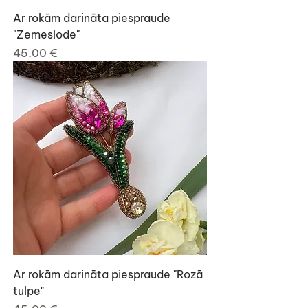
Ar rokām darināta piespraude
"Zemeslode"
Cena
45,00 €
Ar rokām darināta piespraude "Rozā
tulpe"