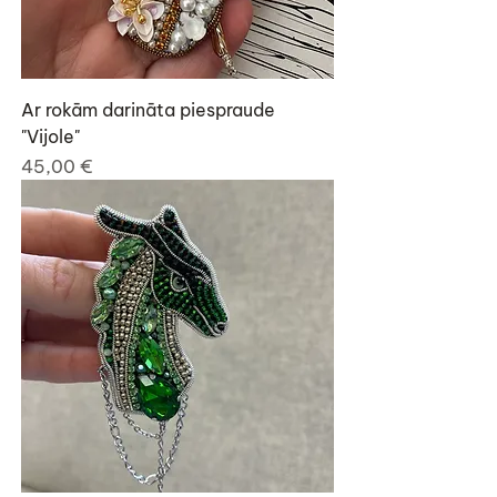
Ar rokām darināta piespraude
"Vijole"
Cena
45,00 €