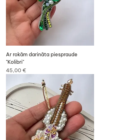
Ar rokām darināta piespraude
"Kolibri"
Cena
45,00 €