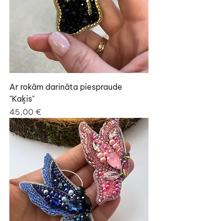
Ar rokām darināta piespraude
"Kaķis"
Cena
45,00 €