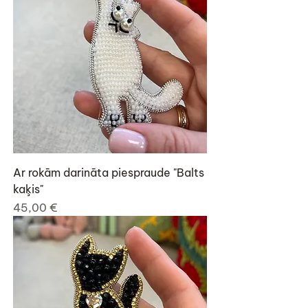
Ar rokām darināta piespraude "Balts
kaķis"
Cena
45,00 €