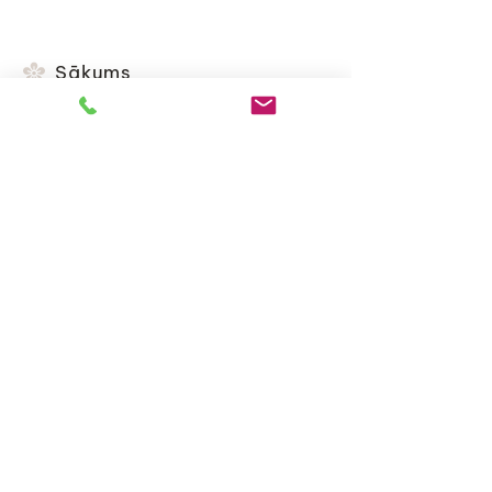
Sākums
Katalogs
Par mums
Raksti
Piegāde un nosacījumi
Iepirkšanās noteikumi
Kontakti
+371 20416699
k.v.flowerbq@gmail.com