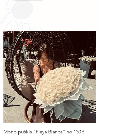
Mono pušķis "Playa Blanca" no 130 €
Duo-pušķis “Peonij