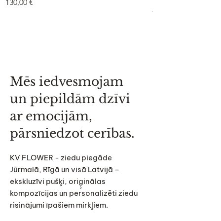
75 €
Cena
130,00 €
Cena
75,00 €
Mēs iedvesmojam
un piepildām dzīvi
ar emocijām,
pārsniedzot cerības.
KV FLOWER - ziedu piegāde
Jūrmalā, Rīgā un visā Latvijā –
ekskluzīvi pušķi, oriģinālas
kompozīcijas un personalizēti ziedu
risinājumi īpašiem mirkļiem.