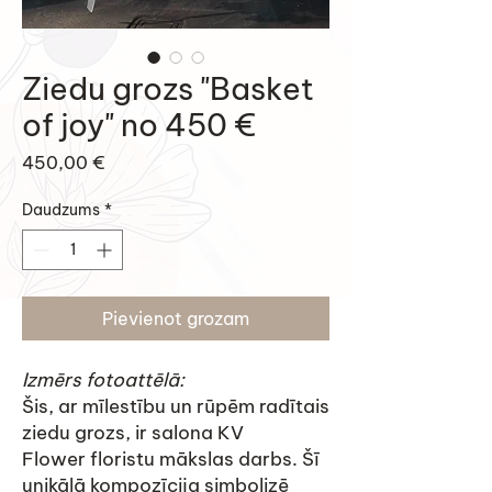
Ziedu grozs "Basket
of joy" no 450 €
Cena
450,00 €
Daudzums
*
Pievienot grozam
Izmērs fotoattēlā:
Šis, ar mīlestību un rūpēm radītais
ziedu grozs, ir salona KV
Flower floristu mākslas darbs. Šī
unikālā kompozīcija simbolizē