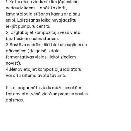
1. Katru dienu ziedu sūklim jāpievieno
nedaudz ūdens. Labāk to darīt,
izmantojot laistīšanas kannu ar plānu
snīpi. Laistīšanas laikā nevajadzētu
iekļūt pumpuru centrā.
2. Uzglabājiet kompozīciju vēsā vietā
bez tiešiem saules stariem.
3.Sastāvu nedrīkst likt blakus augļiem un
dārzeņiem (tie gaisā izdala
fermentatīvas vielas, liekot ziediem
novīst).
4.Nenovietojiet kompozīciju radiatoru
vai citu siltuma avotu tuvumā.
5. Lai pagarinātu ziedu mūžu, iesakām
tos novietot vēsā vietā un prom no saules
gaismas.