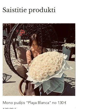
Saistītie produkti
Mono pušķis "Playa Blanca" no 130 €
Duo-pušķis “Peonij
75 €