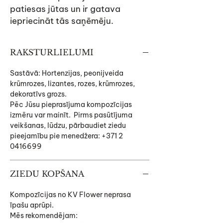
patiesas jūtas un ir gatava
iepriecināt tās saņēmēju.
RAKSTURLIELUMI
Sastāvā: Hortenzijas, peonijveida
krūmrozes, lizantes, rozes, krūmrozes,
dekoratīvs grozs.
Pēc Jūsu pieprasījuma kompozīcijas
izmēru var mainīt. Pirms pasūtījuma
veikšanas, lūdzu, pārbaudiet ziedu
pieejamību pie menedžera: +371 2
0416699
ZIEDU KOPŠANA
Kompozīcijas no KV Flower neprasa
īpašu aprūpi.
Mēs rekomendējam: