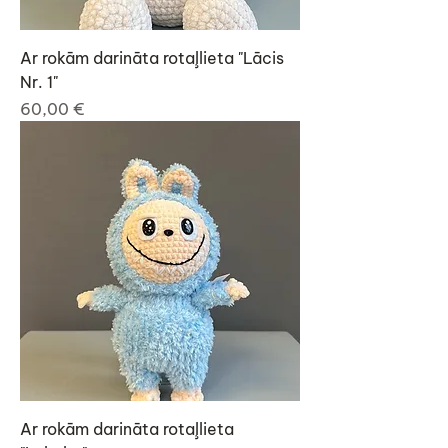
Ar rokām darināta rotaļlieta "Lācis
Nr. 1"
Cena
60,00 €
Ar rokām darināta rotaļlieta