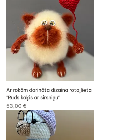
Ar rokām darināta dizaina rotaļlieta
"Ruds kaķis ar sirsniņu"
Cena
53,00 €