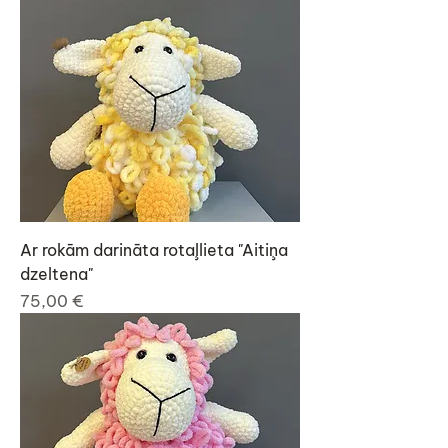
Ar rokām darināta rotaļlieta "Aitiņa
dzeltena"
Cena
75,00 €