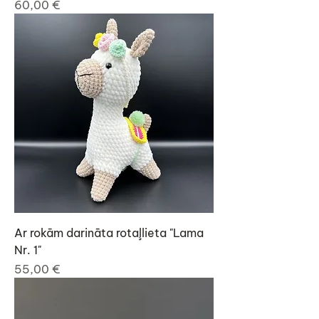
Cena
60,00 €
Ar rokām darināta rotaļlieta "Lama
Nr. 1"
Cena
55,00 €