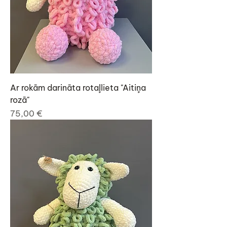
Ar rokām darināta rotaļlieta "Aitiņa
rozā"
Cena
75,00 €