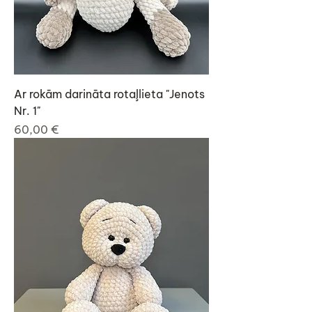
Ar rokām darināta rotaļlieta "Jenots
Nr. 1"
Cena
60,00 €