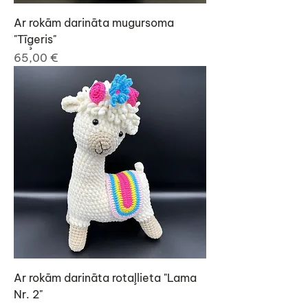
Ar rokām darināta mugursoma
"Tīģeris"
Cena
65,00 €
Ar rokām darināta rotaļlieta "Lama
Nr. 2"