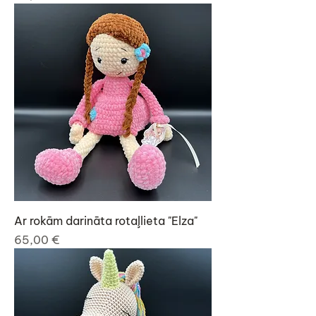
Ar rokām darināta rotaļlieta "Elza"
Cena
65,00 €