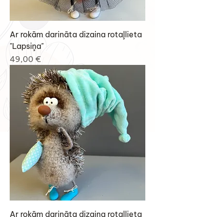
Ar rokām darināta dizaina rotaļlieta
"Lapsiņa"
Cena
49,00 €
Ar rokām darināta dizaina rotaļlieta