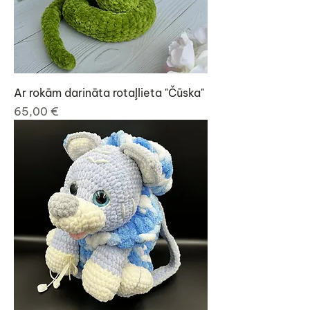
Ar rokām darināta rotaļlieta "Čūska"
Cena
65,00 €