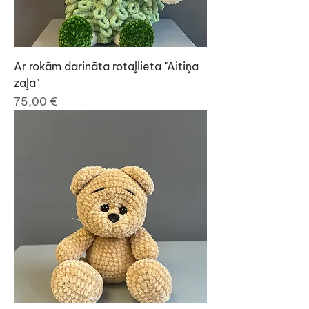
Ar rokām darināta rotaļlieta "Aitiņa
zaļa"
Cena
75,00 €