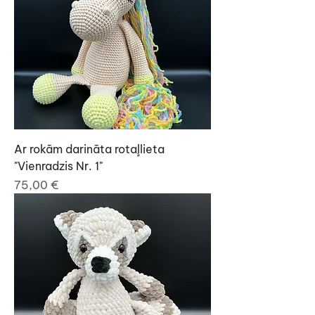
Ar rokām darināta rotaļlieta
"Vienradzis Nr. 1"
Cena
75,00 €