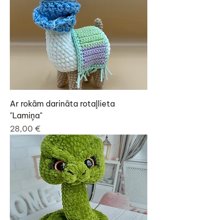
Ar rokām darināta rotaļlieta
"Lamiņa"
Cena
28,00 €