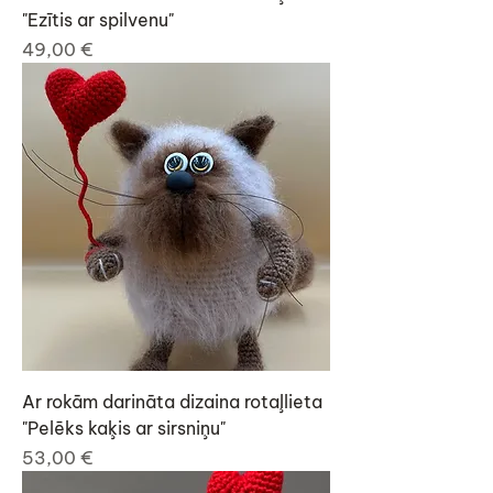
"Ezītis ar spilvenu"
Cena
49,00 €
Ar rokām darināta dizaina rotaļlieta
"Pelēks kaķis ar sirsniņu"
Cena
53,00 €