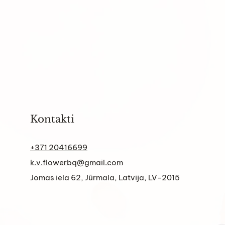
Kontakti
+371 20416699
k.v.flowerbq@gmail.com
Jomas iela 62, Jūrmala, Latvija, LV-2015