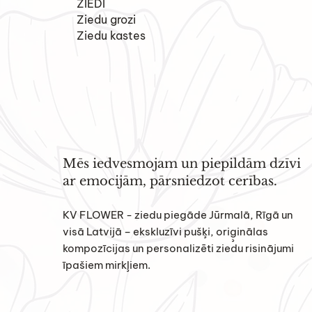
ZIEDI
Ziedu grozi
Ziedu kastes
Mēs iedvesmojam un piepildām dzīvi
ar emocijām, pārsniedzot cerības.
KV FLOWER - ziedu piegāde Jūrmalā, Rīgā un
visā Latvijā – ekskluzīvi pušķi, oriģinālas
kompozīcijas un personalizēti ziedu risinājumi
īpašiem mirkļiem.