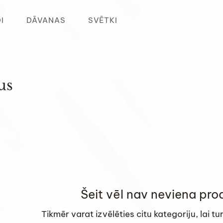
I
DĀVANAS
SVĒTKI
us
Šeit vēl nav neviena prod
Tikmēr varat izvēlēties citu kategoriju, lai t