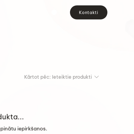
Kontakti
Kārtot pēc:
Ieteiktie produkti
ukta...
urpinātu iepirkšanos.