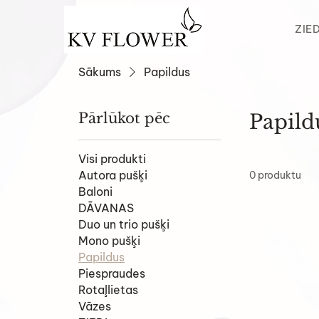
ZIED
Sākums
Papildus
Pārlūkot pēc
Papild
Visi produkti
Autora pušķi
0 produktu
Baloni
DĀVANAS
Duo un trio pušķi
Mono pušķi
Papildus
Piespraudes
Rotaļlietas
Vāzes