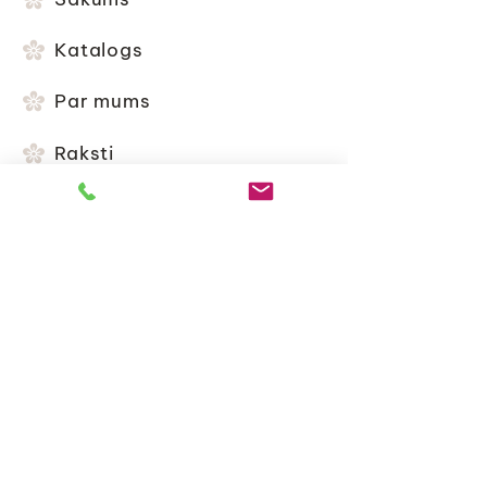
Katalogs
Par mums
Raksti
Piegāde un nosacījumi
Iepirkšanās noteikumi
Kontakti
+371 20416699
k.v.flowerbq@gmail.com
Jomas iela 62, Jūrmala, Latvija, LV-2015
SIA E.A. FLOWER DESIGN