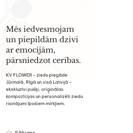
Mēs iedvesmojam
un piepildām dzīvi
ar emocijām,
pārsniedzot cerības.
KV FLOWER - ziedu piegāde
Jūrmalā, Rīgā un visā Latvijā –
ekskluzīvi pušķi, oriģinālas
kompozīcijas un personalizēti ziedu
risinājumi īpašiem mirkļiem.
Sākums