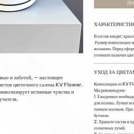
Доб
ХАРАКТЕРИСТИ
В состав входят: крас
Размер композиции м
желанию. Перед оформ
уточните наличие цв
УХОД ЗА ЦВЕТ
овью и заботой, — настоящее
истов цветочного салона KV Flower.
Композиции от KV Flo
Мы рекомендуем:
имволизирует истинные чувства и
1. Ежедневно необход
учателя.
для полива. Лучше все
тонким носиком. При 
бутонов.
2. Храните состав в п
солнечных лучей.