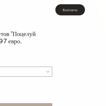
Контакты
етов "Поцелуй
97 евро.