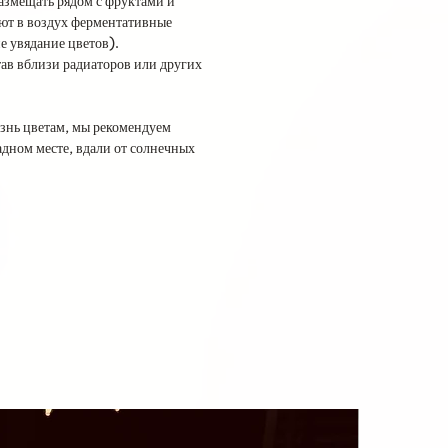
размещать рядом с фруктами и
ют в воздух ферментативные
 увядание цветов).
тав вблизи радиаторов или других
знь цветам, мы рекомендуем
адном месте, вдали от солнечных