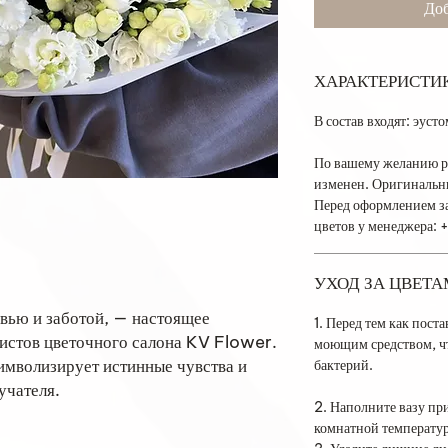
Доб
ХАРАКТЕРИСТИ
В состав входят: эусто
По вашему желанию р
изменен. Оригинальны
Перед оформлением за
цветов у менеджера:
УХОД ЗА ЦВЕТ
овью и заботой, — настоящее
1. Перед тем как поста
истов цветочного салона KV Flower.
моющим средством, ч
имволизирует истинные чувства и
бактерий.
учателя.
2. Наполните вазу пр
комнатной температу