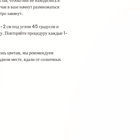
тья, чтобы они не находились в
чае в вазе начнут размножаться
тро завянут.
1-2 см под углом 45 градусов и
ду. Повторяйте процедуру каждые 1-
знь цветам, мы рекомендуем
адном месте, вдали от солнечных