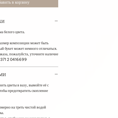
авить в корзину
КИ
ма белого цвета.
азмер композиции может быть
й букет может немного отличаться.
каза, пожалуйста, уточните наличие
 +371 2 0416699
АМИ
вить цветы в вазу, вымойте её с
тобы предотвратить скопление
имерно на треть чистой водой
ры.