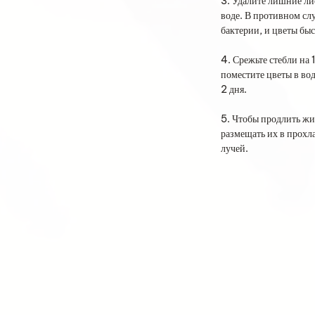
3. Удалите лишние лис
воде. В противном слу
бактерии, и цветы быс
4. Срежьте стебли на 
поместите цветы в во
2 дня.
5. Чтобы продлить жи
размещать их в прохл
лучей.