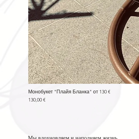
Монобукет "Плайя Бланка" от 130 €
Цена
130,00 €
Мы вдохновляем и наполняем жизнь