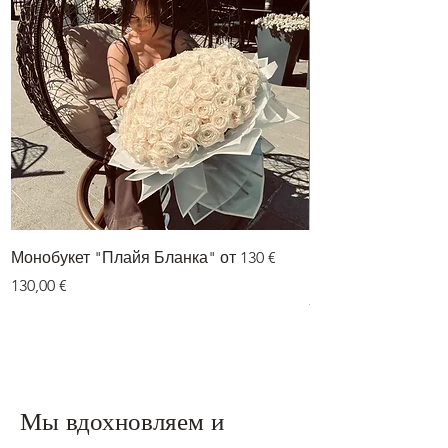
Монобукет "Плайя Бланка" от 130 €
Букет из двух цве
гортензии» от 75 е
Цена
130,00 €
Цена
75,00 €
Мы вдохновляем и