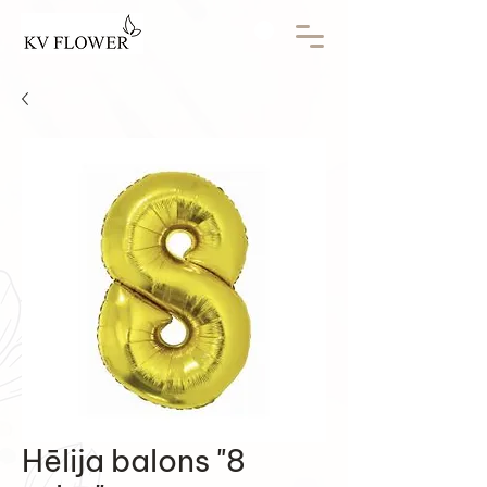
Hēlija balons "8