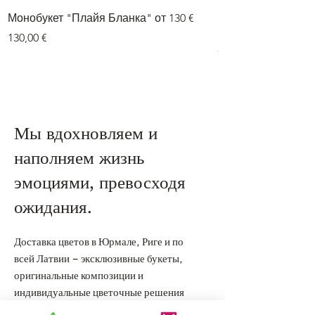
Монобукет "Плайя Бланка" от 130 €
Букет из двух цве
гортензии» от 75 е
Цена
130,00 €
Цена
75,00 €
Мы вдохновляем и
наполняем жизнь
эмоциями, превосходя
ожидания.
Доставка цветов в Юрмале, Риге и по
всей Латвии – эксклюзивные букеты,
оригинальные композиции и
индивидуальные цветочные решения
для особых моментов.