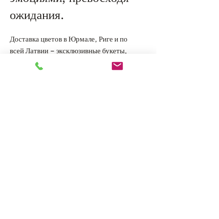
ожидания.
Доставка цветов в Юрмале, Риге и по
всей Латвии – эксклюзивные букеты,
оригинальные композиции и
индивидуальные цветочные решения
для особых моментов.
Главная
Каталог
О нас
Статьи