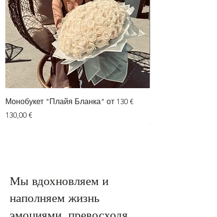
Монобукет "Плайя Бланка" от 130 €
Букет из двух цве
гортензии» от 75 е
Цена
130,00 €
Цена
75,00 €
Мы вдохновляем и
наполняем жизнь
эмоциями, превосходя