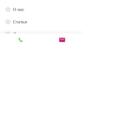
О нас
Статьи
Доставка и условия
Доставка и условия
Контакты
+371 20416699
k.v.flowerbq@gmail.com
Улица Йомас 62, Юрмала, Латвия, LV-2015
E.A. FLOWER DESIGN SIA
Рег. №
50203583291
,
SIA E.A. Flower design © 2026