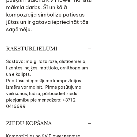
pušķis ir salona KV Flower floristu
māksla darbs. Šī unikālā
kompozīcija simbolizē patiesas
jūtas un ir gatava iepriecināt tās
saņēmēju.
RAKSTURLIELUMI
Sastāvā: maigi rozā roze, alstroemeria,
lizantes, neļķes, mattiola, ornithogalum
un eikalipts.
Pēc Jūsu pieprasījuma kompozīcijas
izmēru var mainīt. Pirms pasūtījuma
veikšanas, lūdzu, pārbaudiet ziedu
pieejamību pie menedžera: +371 2
0416699
ZIEDU KOPŠANA
Kompozīcijas no KV Flower neprasa