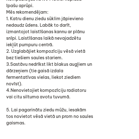
īpašu aprūpi.
Mēs rekomendējam:
1. Katru dienu ziedu sūklim jāpievieno
nedaudz ūdens. Labāk to darīt,
izmantojot laistīšanas kannu ar plānu
snīpi. Laistīšanas laikā nevajadzētu
iekļūt pumpuru centrā.
2. Uzglabājiet kompozīciju vēsā vietā
bez tiešiem saules stariem.
3.Sastāvu nedrīkst likt blakus augļiem un
dārzeņiem (tie gaisā izdala
fermentatīvas vielas, liekot ziediem
novīst).
4.Nenovietojiet kompozīciju radiatoru
vai citu siltuma avotu tuvumā.
5. Lai pagarinātu ziedu mūžu, iesakām
tos novietot vēsā vietā un prom no saules
gaismas.