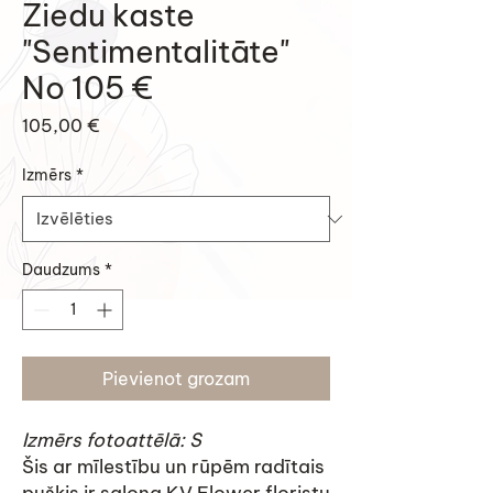
Ziedu kaste
"Sentimentalitāte"
No 105 €
Cena
105,00 €
Izmērs
*
Daudzums
*
Pievienot grozam
Izmērs fotoattēlā: S
Šis ar mīlestību un rūpēm radītais