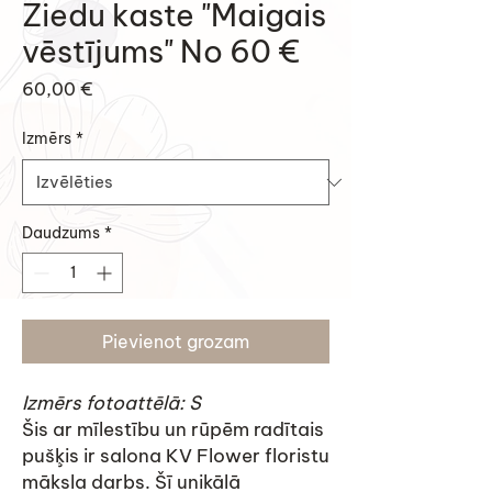
Ziedu kaste "Maigais
vēstījums" No 60 €
Cena
60,00 €
Izmērs
*
Daudzums
*
Pievienot grozam
Izmērs fotoattēlā: S
Šis ar mīlestību un rūpēm radītais
pušķis ir salona KV Flower floristu
māksla darbs. Šī unikālā