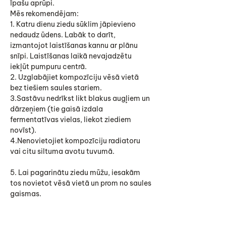
īpašu aprūpi.
Mēs rekomendējam:
1. Katru dienu ziedu sūklim jāpievieno
nedaudz ūdens. Labāk to darīt,
izmantojot laistīšanas kannu ar plānu
snīpi. Laistīšanas laikā nevajadzētu
iekļūt pumpuru centrā.
2. Uzglabājiet kompozīciju vēsā vietā
bez tiešiem saules stariem.
3.Sastāvu nedrīkst likt blakus augļiem un
dārzeņiem (tie gaisā izdala
fermentatīvas vielas, liekot ziediem
novīst).
4.Nenovietojiet kompozīciju radiatoru
vai citu siltuma avotu tuvumā.
5. Lai pagarinātu ziedu mūžu, iesakām
tos novietot vēsā vietā un prom no saules
gaismas.