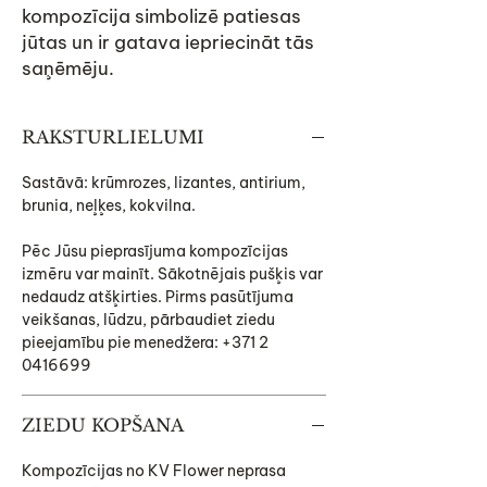
kompozīcija simbolizē patiesas
jūtas un ir gatava iepriecināt tās
saņēmēju.
RAKSTURLIELUMI
Sastāvā: krūmrozes, lizantes, antirium,
brunia, neļķes, kokvilna.
Pēc Jūsu pieprasījuma kompozīcijas
izmēru var mainīt. Sākotnējais pušķis var
nedaudz atšķirties. Pirms pasūtījuma
veikšanas, lūdzu, pārbaudiet ziedu
pieejamību pie menedžera: +371 2
0416699
ZIEDU KOPŠANA
Kompozīcijas no KV Flower neprasa