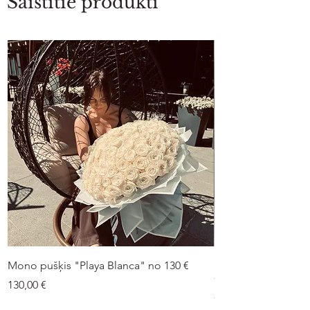
Saistītie produkti
Mono pušķis "Playa Blanca" no 130 €
Duo-pušķis “Peonij
75 €
Cena
130,00 €
Cena
75,00 €