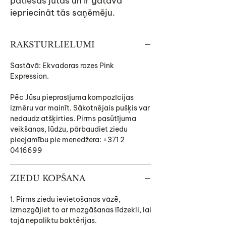
patiesas jūtas un ir gatava
iepriecināt tās saņēmēju.
RAKSTURLIELUMI
Sastāvā: Ekvadoras rozes Pink
Expression.
Pēc Jūsu pieprasījuma kompozīcijas
izmēru var mainīt. Sākotnējais pušķis var
nedaudz atšķirties. Pirms pasūtījuma
veikšanas, lūdzu, pārbaudiet ziedu
pieejamību pie menedžera: +371 2
0416699
ZIEDU KOPŠANA
1. Pirms ziedu ievietošanas vāzē,
izmazgājiet to ar mazgāšanas līdzekli, lai
tajā nepaliktu baktērijas.