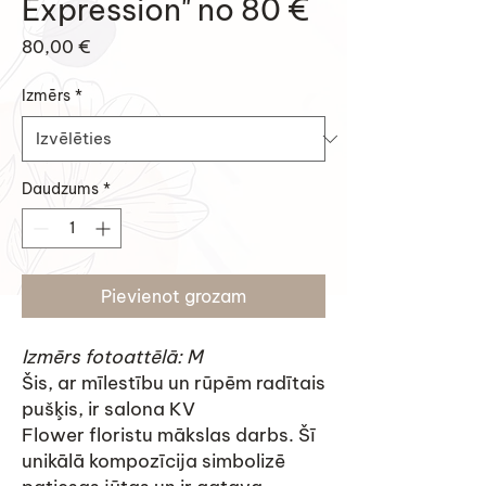
Expression" no 80 €
Cena
80,00 €
Izmērs
*
Daudzums
*
Pievienot grozam
Izmērs fotoattēlā: M
Šis, ar mīlestību un rūpēm radītais
pušķis, ir salona KV
Flower floristu mākslas darbs. Šī
unikālā kompozīcija simbolizē