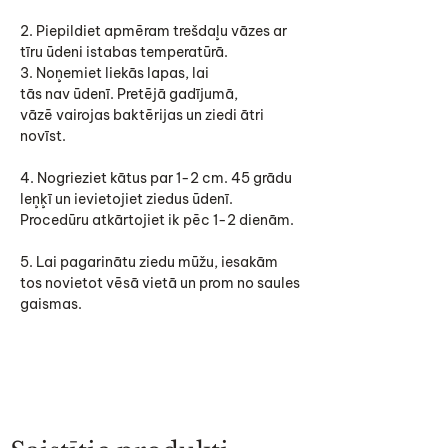
2. Piepildiet apmēram trešdaļu vāzes ar
tīru ūdeni istabas temperatūrā.
3. Noņemiet liekās lapas, lai
tās nav ūdenī. Pretējā gadījumā,
vāzē vairojas baktērijas un ziedi ātri
novīst.
4. Nogrieziet kātus par 1-2 cm. 45 grādu
leņķī un ievietojiet ziedus ūdenī.
Procedūru atkārtojiet ik pēc 1-2 dienām.
5. Lai pagarinātu ziedu mūžu, iesakām
tos novietot vēsā vietā un prom no saules
gaismas.