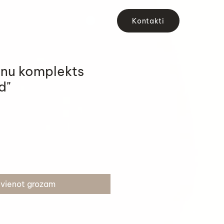
Kontakti
onu komplekts
d"
evienot grozam