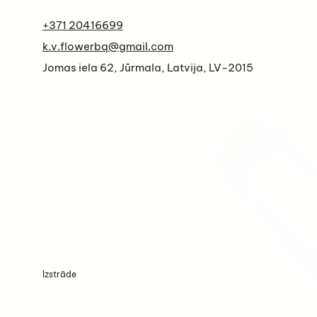
+371 20416699
k.v.flowerbq@gmail.com
Jomas iela 62, Jūrmala, Latvija, LV-2015
Izstrāde