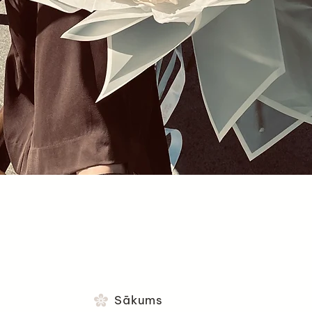
Ātrais skats
Sākums