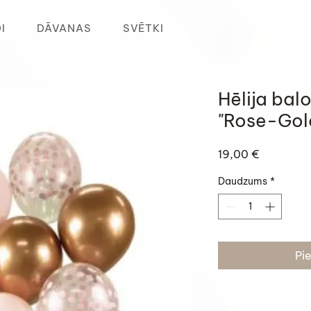
I
DĀVANAS
SVĒTKI
Hēlija bal
"Rose-Gol
Cena
19,00 €
Daudzums
*
Pi