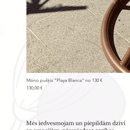
Mono pušķis "Playa Blanca" no 130 €
Cena
130,00 €
Mēs iedvesmojam un piepildām dzīvi