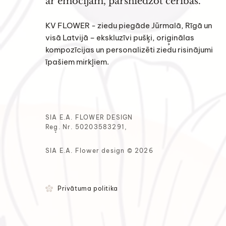
ar emocijām, pārsniedzot cerības.
KV FLOWER - ziedu piegāde Jūrmalā, Rīgā un
visā Latvijā – ekskluzīvi pušķi, oriģinālas
kompozīcijas un personalizēti ziedu risinājumi
īpašiem mirkļiem.
SIA E.A. FLOWER DESIGN
Reģ. Nr. 50203583291,
SIA E.A. Flower design © 2026
Privātuma politika