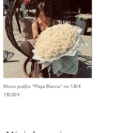
Mono pušķis "Playa Blanca" no 130 €
Duo-pušķis “Peonij
75 €
Cena
130,00 €
Cena
75,00 €