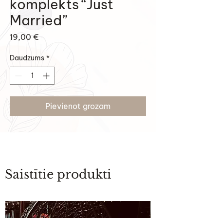
komplekts “Just
Married”
Cena
19,00 €
Daudzums
*
Pievienot grozam
Saistītie produkti