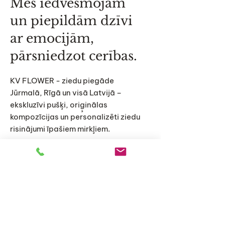
Mēs iedvesmojam
un piepildām dzīvi
ar emocijām,
pārsniedzot cerības.
KV FLOWER - ziedu piegāde
Jūrmalā, Rīgā un visā Latvijā –
ekskluzīvi pušķi, oriģinālas
kompozīcijas un personalizēti ziedu
risinājumi īpašiem mirkļiem.
Sākums
Katalogs