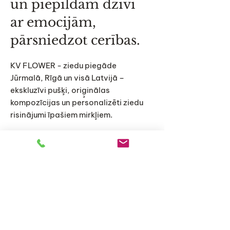
un piepildām dzīvi
ar emocijām,
pārsniedzot cerības.
KV FLOWER - ziedu piegāde
Jūrmalā, Rīgā un visā Latvijā –
ekskluzīvi pušķi, oriģinālas
kompozīcijas un personalizēti ziedu
risinājumi īpašiem mirkļiem.
Sākums
Katalogs
Par mums