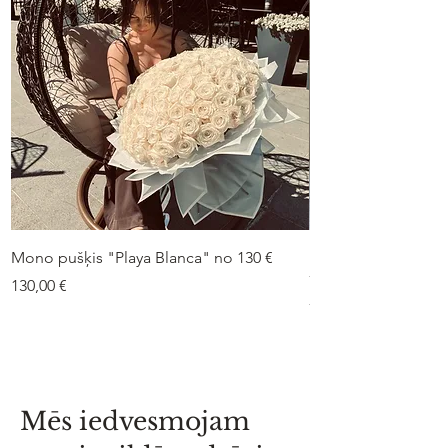
Mono pušķis "Playa Blanca" no 130 €
Duo-pušķis “Peonij
75 €
Cena
130,00 €
Cena
75,00 €
Mēs iedvesmojam