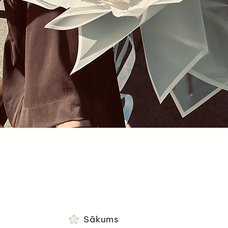
Ātrais skats
Sākums