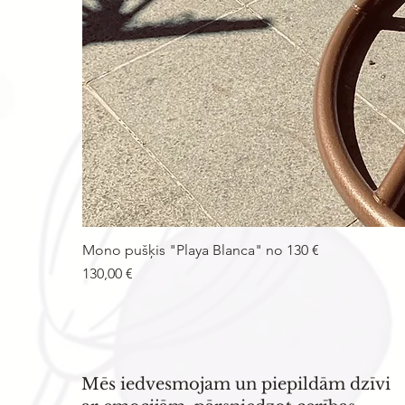
Mono pušķis "Playa Blanca" no 130 €
Cena
130,00 €
Mēs iedvesmojam un piepildām dzīvi