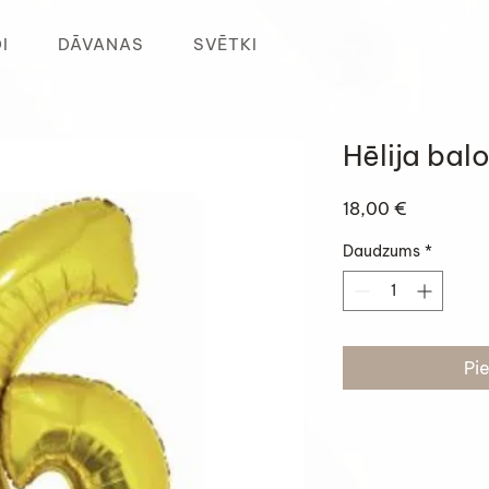
I
DĀVANAS
SVĒTKI
Hēlija balo
Cena
18,00 €
Daudzums
*
Pi