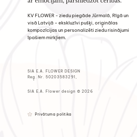
ar emocijām, pārsniedzot cerības.
KV FLOWER - ziedu piegāde Jūrmalā, Rīgā un
visā Latvijā – ekskluzīvi pušķi, oriģinālas
kompozīcijas un personalizēti ziedu risinājumi
īpašiem mirkļiem.
SIA E.A. FLOWER DESIGN
Reģ. Nr. 50203583291,
SIA E.A. Flower design © 2026
Privātuma politika