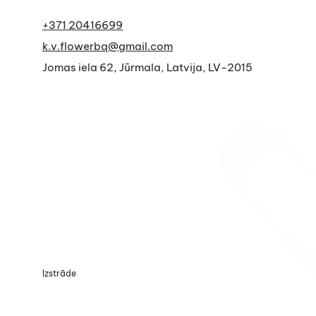
+371 20416699
k.v.flowerbq@gmail.com
Jomas iela 62, Jūrmala, Latvija, LV-2015
Izstrāde