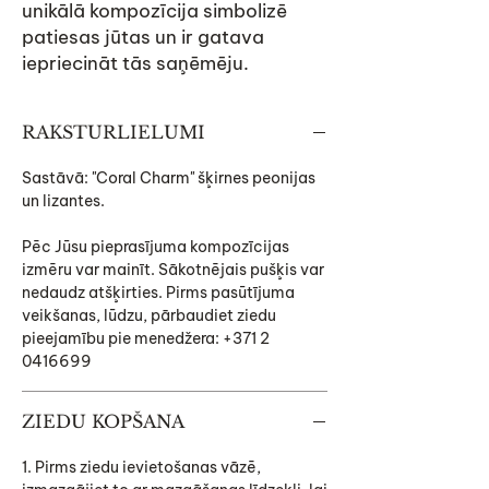
unikālā kompozīcija simbolizē
patiesas jūtas un ir gatava
iepriecināt tās saņēmēju.
RAKSTURLIELUMI
Sastāvā: "Coral Charm" šķirnes peonijas
un lizantes.
Pēc Jūsu pieprasījuma kompozīcijas
izmēru var mainīt. Sākotnējais pušķis var
nedaudz atšķirties. Pirms pasūtījuma
veikšanas, lūdzu, pārbaudiet ziedu
pieejamību pie menedžera: +371 2
0416699
ZIEDU KOPŠANA
1. Pirms ziedu ievietošanas vāzē,