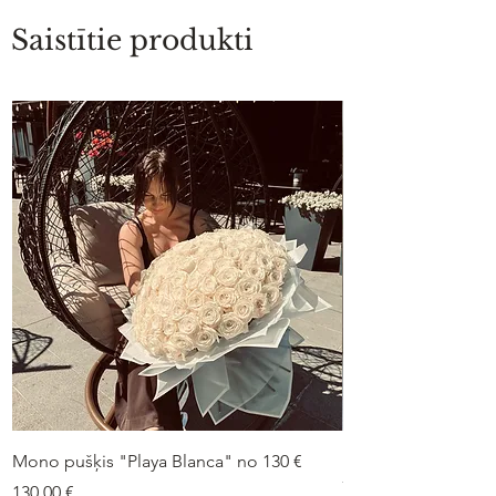
Saistītie produkti
Mono pušķis "Playa Blanca" no 130 €
Duo-pušķis “Peonij
75 €
Cena
130,00 €