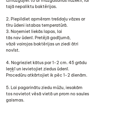
izmazgājiet to ar mazgāšanas līdzekli, lai
tajā nepaliktu baktērijas.
2. Piepildiet apmēram trešdaļu vāzes ar
tīru ūdeni istabas temperatūrā.
3. Noņemiet liekās lapas, lai
tās nav ūdenī. Pretējā gadījumā,
vāzē vairojas baktērijas un ziedi ātri
novīst.
4. Nogrieziet kātus par 1-2 cm. 45 grādu
leņķī un ievietojiet ziedus ūdenī.
Procedūru atkārtojiet ik pēc 1-2 dienām.
5. Lai pagarinātu ziedu mūžu, iesakām
tos novietot vēsā vietā un prom no saules
gaismas.