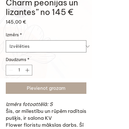
Charm peonijas un
lizantes” no 145 €
Cena
145,00 €
Izmērs
*
Daudzums
*
Pievienot grozam
Izmērs fotoattēlā: S
Šis, ar mīlestību un rūpēm radītais
pušķis, ir salona KV
Flower floristu mākslas darbs. Šī