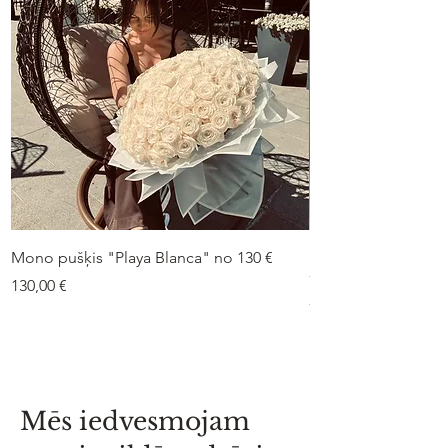
Mono pušķis "Playa Blanca" no 130 €
Duo-pušķis “Peonij
75 €
Cena
130,00 €
Cena
75,00 €
Mēs iedvesmojam