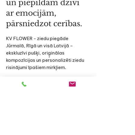
un piepildām dzīvi
ar emocijām,
pārsniedzot cerības.
KV FLOWER - ziedu piegāde
Jūrmalā, Rīgā un visā Latvijā –
ekskluzīvi pušķi, oriģinālas
kompozīcijas un personalizēti ziedu
risinājumi īpašiem mirkļiem.
Sākums
Katalogs
Par mums