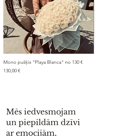
Mono pušķis "Playa Blanca" no 130 €
Duo-pušķis “Peonij
75 €
Cena
130,00 €
Cena
75,00 €
Mēs iedvesmojam
un piepildām dzīvi
ar emocijām,