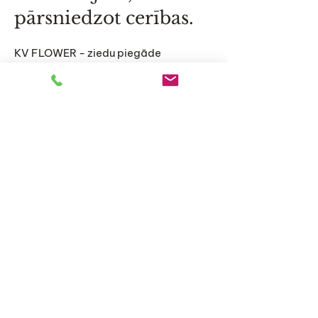
pārsniedzot cerības.
KV FLOWER - ziedu piegāde
Jūrmalā, Rīgā un visā Latvijā –
ekskluzīvi pušķi, oriģinālas
kompozīcijas un personalizēti ziedu
risinājumi īpašiem mirkļiem.
Sākums
Katalogs
Par mums
Raksti