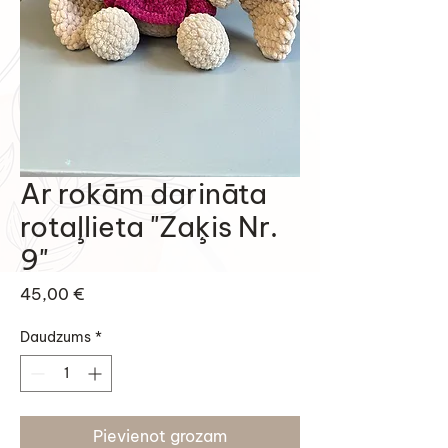
Ar rokām darināta
rotaļlieta "Zaķis Nr.
9"
Cena
45,00 €
Daudzums
*
Pievienot grozam