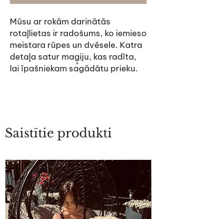
Mūsu ar rokām darinātās
rotaļlietas ir radošums, ko iemieso
meistara rūpes un dvēsele. Katra
detaļa satur maģiju, kas radīta,
lai īpašniekam sagādātu prieku.
Saistītie produkti