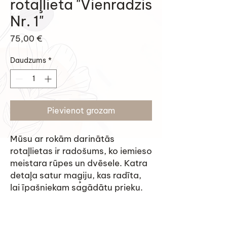
rotaļlieta "Vienradzis
Nr. 1"
Cena
75,00 €
Daudzums
*
Pievienot grozam
Mūsu ar rokām darinātās
rotaļlietas ir radošums, ko iemieso
meistara rūpes un dvēsele. Katra
detaļa satur maģiju, kas radīta,
lai īpašniekam sagādātu prieku.