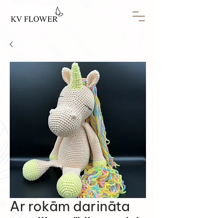
Ar rokām darināta