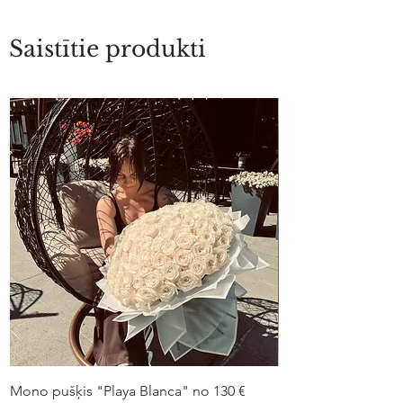
Saistītie produkti
Mono pušķis "Playa Blanca" no 130 €
Duo-pušķis “Peonij