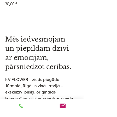
75 €
Cena
130,00 €
Cena
75,00 €
Mēs iedvesmojam
un piepildām dzīvi
ar emocijām,
pārsniedzot cerības.
KV FLOWER - ziedu piegāde
Jūrmalā, Rīgā un visā Latvijā –
ekskluzīvi pušķi, oriģinālas
kompozīcijas un personalizēti ziedu
risinājumi īpašiem mirkļiem.