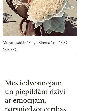
Mono pušķis "Playa Blanca" no 130 €
Duo-pušķis “Peonij
75 €
Cena
130,00 €
Cena
75,00 €
Mēs iedvesmojam
un piepildām dzīvi
ar emocijām,
pārsniedzot cerības.