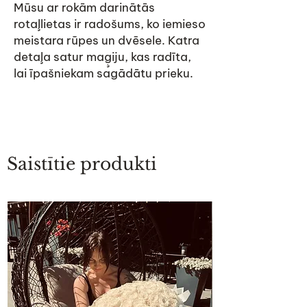
Mūsu ar rokām darinātās
rotaļlietas ir radošums, ko iemieso
meistara rūpes un dvēsele. Katra
detaļa satur maģiju, kas radīta,
lai īpašniekam sagādātu prieku.
Saistītie produkti