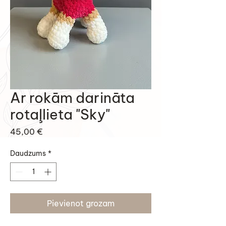
Ar rokām darināta
rotaļlieta "Sky"
Cena
45,00 €
Daudzums
*
Pievienot grozam