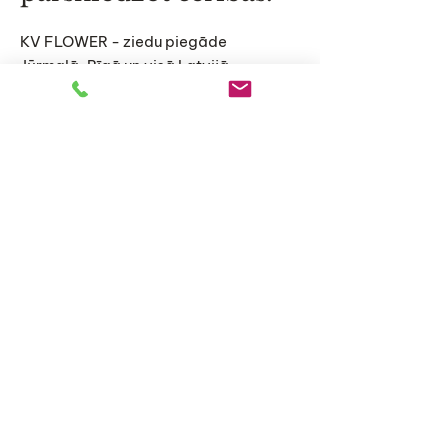
KV FLOWER - ziedu piegāde
Jūrmalā, Rīgā un visā Latvijā –
ekskluzīvi pušķi, oriģinālas
kompozīcijas un personalizēti ziedu
risinājumi īpašiem mirkļiem.
Sākums
Katalogs
Par mums
Raksti
Piegāde un nosacījumi