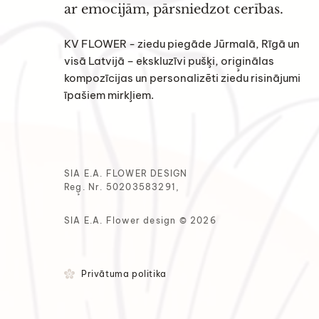
ar emocijām, pārsniedzot cerības.
KV FLOWER - ziedu piegāde Jūrmalā, Rīgā un
visā Latvijā – ekskluzīvi pušķi, oriģinālas
kompozīcijas un personalizēti ziedu risinājumi
īpašiem mirkļiem.
SIA E.A. FLOWER DESIGN
Reģ. Nr. 50203583291,
SIA E.A. Flower design © 2026
Privātuma politika