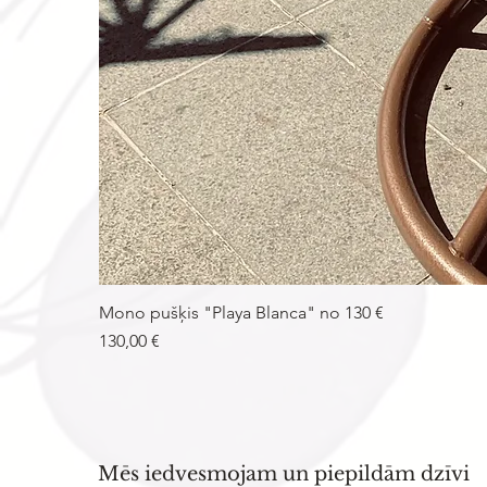
Mono pušķis "Playa Blanca" no 130 €
Cena
130,00 €
Mēs iedvesmojam un piepildām dzīvi