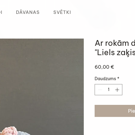
I
DĀVANAS
SVĒTKI
Ar rokām d
"Liels zaķis
Cena
60,00 €
Daudzums
*
Pi