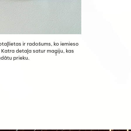
taļlietas ir radošums, ko iemieso
 Katra detaļa satur maģiju, kas
ādātu prieku.