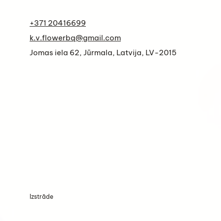
+371 20416699
k.v.flowerbq@gmail.com
Jomas iela 62, Jūrmala, Latvija, LV-2015
Izstrāde