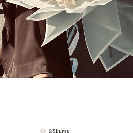
Ātrais skats
Sākums