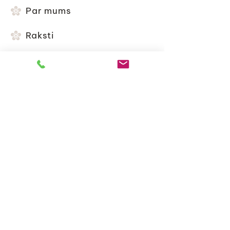
Par mums
Raksti
Piegāde un nosacījumi
Iepirkšanās noteikumi
Kontakti
+371 20416699
k.v.flowerbq@gmail.com
Jomas iela 62, Jūrmala, Latvija, LV-2015
SIA E.A. FLOWER DESIGN
Reģ. Nr.
50203583291
,
SIA E.A. Flower design © 2026