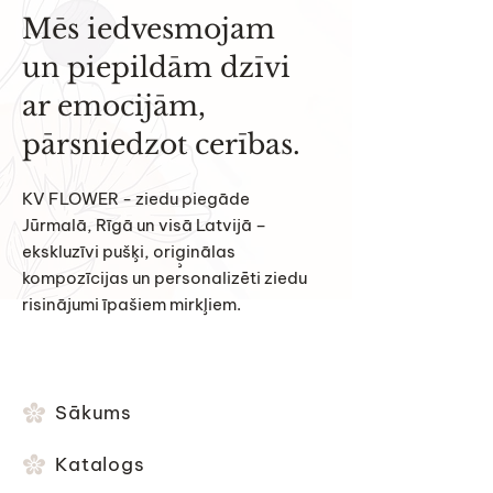
Mēs iedvesmojam
un piepildām dzīvi
ar emocijām,
pārsniedzot cerības.
KV FLOWER - ziedu piegāde
Jūrmalā, Rīgā un visā Latvijā –
ekskluzīvi pušķi, oriģinālas
kompozīcijas un personalizēti ziedu
risinājumi īpašiem mirkļiem.
Sākums
Katalogs