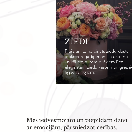
ZIEDI
Plašs un izsmalcināts ziedu klāsts
jebkuram gadījumam – sākot no
unikāliem autora pušķiem līdz
elegantām ziedu kastēm un grezn
līgavu pušķiem.
Mēs iedvesmojam un piepildām dzīvi
ar emocijām, pārsniedzot cerības.