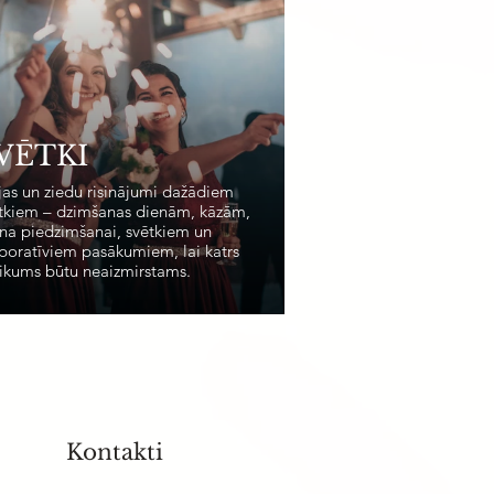
VĒTKI
jas un ziedu risinājumi dažādiem
tkiem – dzimšanas dienām, kāzām,
na piedzimšanai, svētkiem un
poratīviem pasākumiem, lai katrs
ikums būtu neaizmirstams.
Kontakti