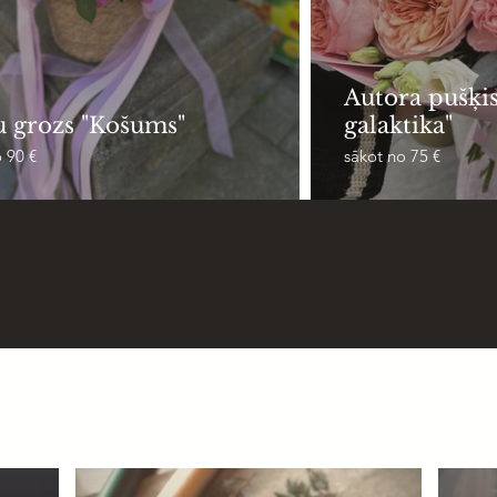
Autora pušķi
u grozs "Košums"
galaktika"
 90 €
sākot no 75 €
876
12
ādāti ziedu sūtījumi Jūrmalā
Gadi profesionālajā floris
un Rīgā