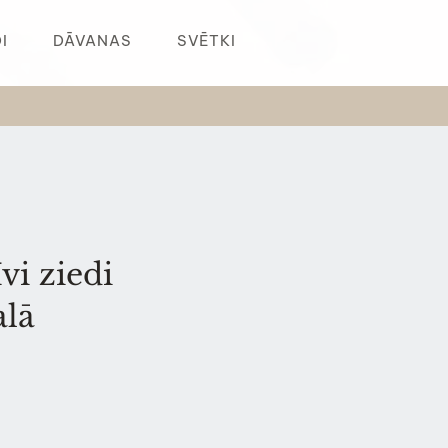
I
DĀVANAS
SVĒTKI
Ziedu piegāde Jūrmalā un Rīgā
i ziedi
alā