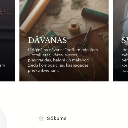
DĀVANAS
S
Oriģinālas dāvanas īpašiem mirkļiem
Ide
– rotaļlietas, vāzes, sveces,
svē
piespraudes, baloni un mākslīgo
bēr
iem
ziedu kompozīcijas, kas sagādās
kor
prieku ikvienam.
not
Sākums