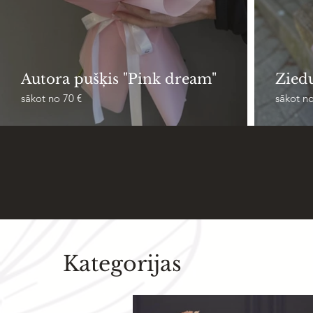
Autora pušķis "Pink dream"
Zied
sākot no 70 €
sākot no
569
Izveidoti unikāli pušķi mūsu
Pieg
klientiem
Kategorijas