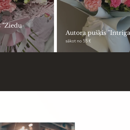
s "Ziedu
Autora pušķis "Intriga
sākot no 55 €
100%
tikā
Apmierinātu klientu smaidi un
atsauksmes