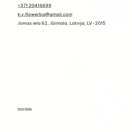
+371 20416699
k.v.flowerbq@gmail.com
Jomas iela 62, Jūrmala, Latvija, LV-2015
Izstrāde