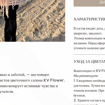
Доб
ХАРАКТЕРИСТИ
В состав входят: роза
амарилис, эвкалипт.
Размер композиции м
желанию. Перед оформ
уточните наличие цв
УХОД ЗА ЦВЕТ
Композиции от KV Flo
овью и заботой, — настоящее
Мы рекомендуем:
истов цветочного салона KV Flower.
1. Ежедневно необход
имволизирует истинные чувства и
для полива. Лучше все
тонким носиком. При 
учателя.
бутонов.
2. Храните состав в п