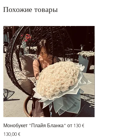
Похожие товары
Монобукет "Плайя Бланка" от 130 €
Букет из двух цве
гортензии» от 75 е
Цена
130,00 €