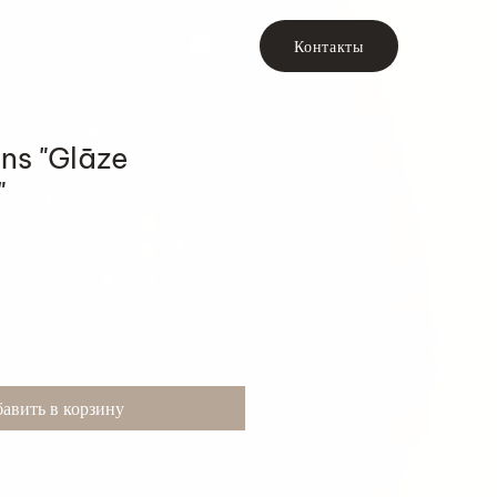
Контакты
ons "Glāze
"
авить в корзину