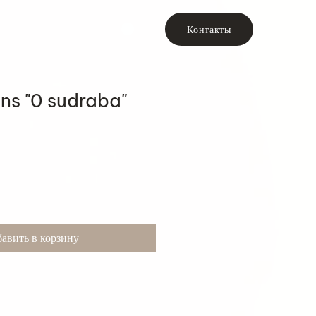
Контакты
ons "0 sudraba"
авить в корзину