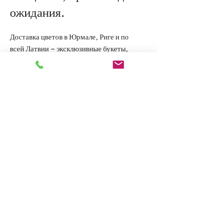
ожидания.
Доставка цветов в Юрмале, Риге и по
всей Латвии – эксклюзивные букеты,
оригинальные композиции и
индивидуальные цветочные решения
для особых моментов.
Главная
Каталог
О нас
Статьи