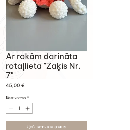
Ar rokām darināta
rotaļlieta "Zaķis Nr.
7"
Цена
45,00 €
Количество
*
Добавить в корзину