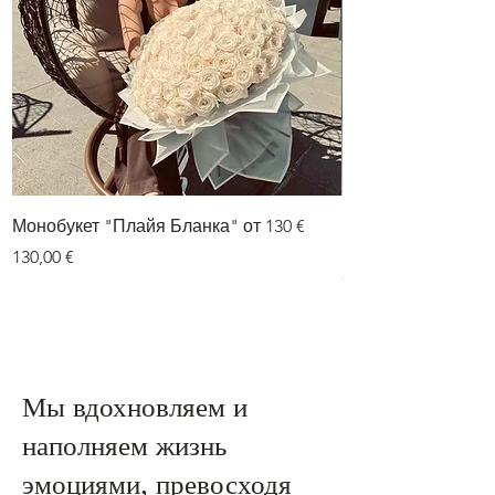
Монобукет "Плайя Бланка" от 130 €
Букет из двух цве
гортензии» от 75 е
Цена
130,00 €
Цена
75,00 €
Мы вдохновляем и
наполняем жизнь
эмоциями, превосходя