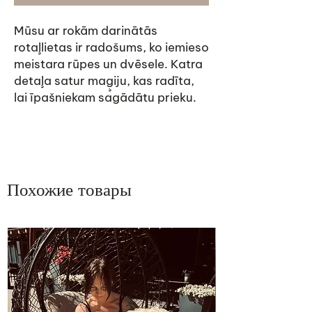
Mūsu ar rokām darinātās
rotaļlietas ir radošums, ko iemieso
meistara rūpes un dvēsele. Katra
detaļa satur maģiju, kas radīta,
lai īpašniekam sagādātu prieku.
Похожие товары