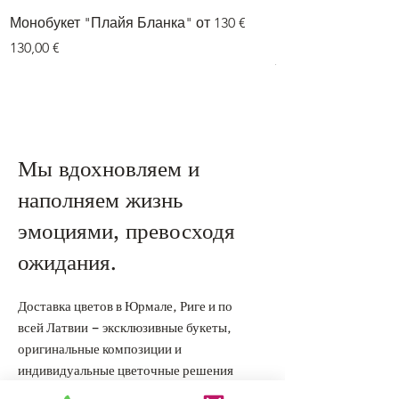
Монобукет "Плайя Бланка" от 130 €
Букет из двух цве
гортензии» от 75 е
Цена
130,00 €
Цена
75,00 €
Мы вдохновляем и
наполняем жизнь
эмоциями, превосходя
ожидания.
Доставка цветов в Юрмале, Риге и по
всей Латвии – эксклюзивные букеты,
оригинальные композиции и
индивидуальные цветочные решения
для особых моментов.